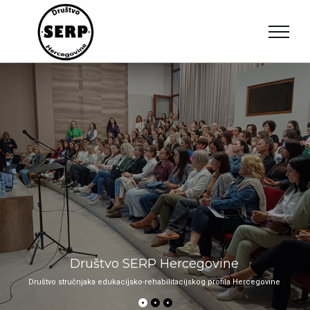
Skip
to
content
Društvo SERP Hercegovine
Društvo stručnjaka edukacijsko-rehabilitacijskog profila Hercegovine