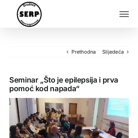
Skip
to
content
Prethodna
Slijedeća
Seminar „Što je epilepsija i prva
pomoć kod napada“
View
Larger
Image